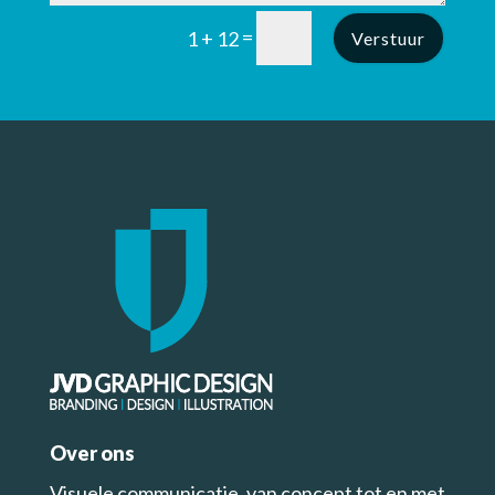
=
1 + 12
Verstuur
Over ons
Visuele communicatie, van concept tot en met