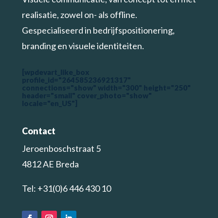
realisatie, zowel on- als offline.
Gespecialiseerd in bedrijfspositionering,
branding en visuele identiteiten.
[wpdevart_like_box
profile_id="264585236921317"
connections="show" width="300" height="250"
header="small" cover_photo="show"
locale="en_US"]
Contact
Jeroenboschstraat 5
4812 AE Breda
Tel: +31(0)6 446 430 10