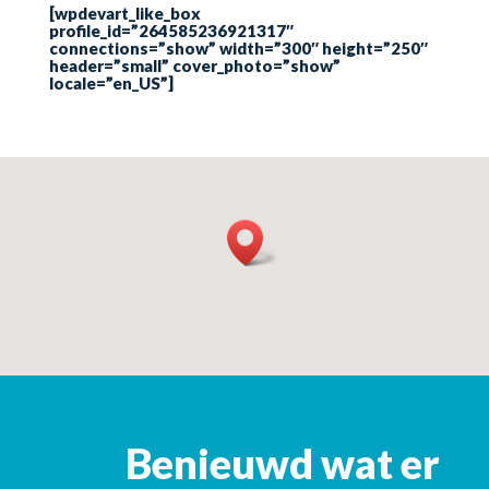
[wpdevart_like_box
profile_id=”264585236921317″
connections=”show” width=”300″ height=”250″
header=”small” cover_photo=”show”
locale=”en_US”]
Benieuwd wat er