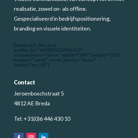
realisatie, zowel on- als offline.
Gespecialiseerd in bedrijfspositionering,
branding en visuele identiteiten.
[wpdevart_like_box
profile_id="264585236921317"
connections="show" width="300" height="250"
header="small" cover_photo="show"
locale="en_US"]
Contact
Jeroenboschstraat 5
4812 AE Breda
Tel: +31(0)6 446 430 10