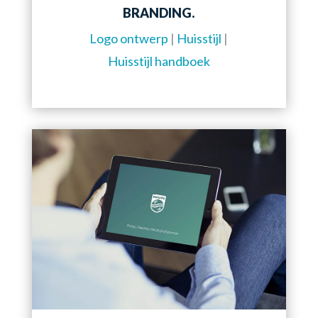
BRANDING.
Logo ontwerp
|
Huisstijl
|
Huisstijl handboek