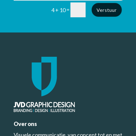
=
4 + 10
Verstuur
Over ons
Visuele communicatie, van concept tot en met