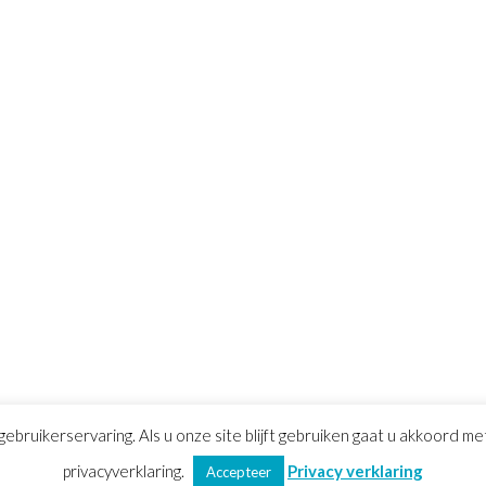
gebruikerservaring. Als u onze site blijft gebruiken gaat u akkoord m
voorwaarden
privacyverklaring.
|
Privacy verklaring
|
Sitemap
Privacy verklaring
Accepteer