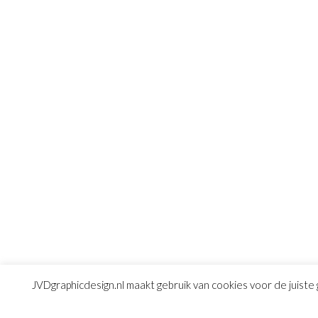
JVDgraphicdesign.nl maakt gebruik van cookies voor de juiste 
© Copyright 2016
JVD graphic design
|
Algemene 