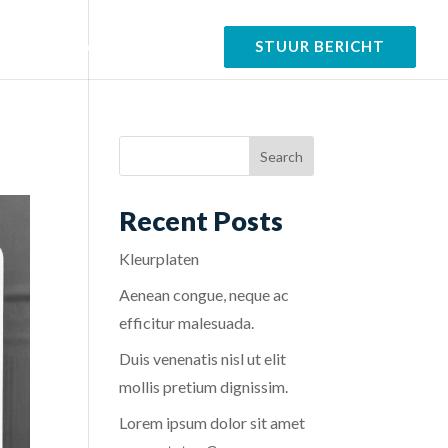
tfolio
Over
Contact
STUUR BERICHT
Recent Posts
Kleurplaten
Aenean congue, neque ac
efficitur malesuada.
Duis venenatis nisl ut elit
mollis pretium dignissim.
Lorem ipsum dolor sit amet