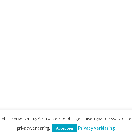
gebruikerservaring. Als u onze site blijft gebruiken gaat u akkoord m
voorwaarden
privacyverklaring.
|
Privacy verklaring
|
Sitemap
Privacy verklaring
Accepteer