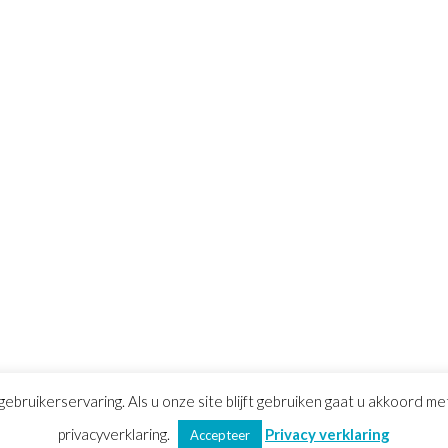
gebruikerservaring. Als u onze site blijft gebruiken gaat u akkoord m
voorwaarden
privacyverklaring.
|
Privacy verklaring
|
Sitemap
Privacy verklaring
Accepteer