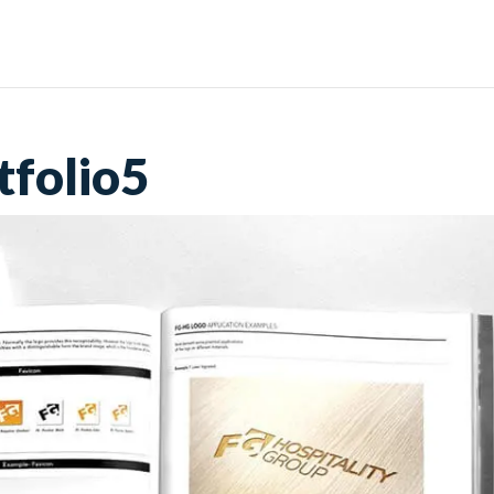
Home
Diensten
Por
tfolio5