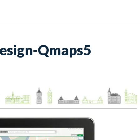
Home
Diensten
Por
Design-Qmaps5