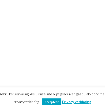
gebruikerservaring. Als u onze site blijft gebruiken gaat u akkoord m
voorwaarden
privacyverklaring.
|
Privacy verklaring
|
Sitemap
Privacy verklaring
Accepteer