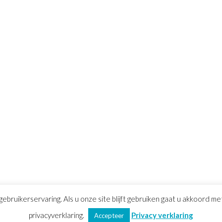
gebruikerservaring. Als u onze site blijft gebruiken gaat u akkoord m
voorwaarden
privacyverklaring.
|
Privacy verklaring
|
Sitemap
Privacy verklaring
Accepteer