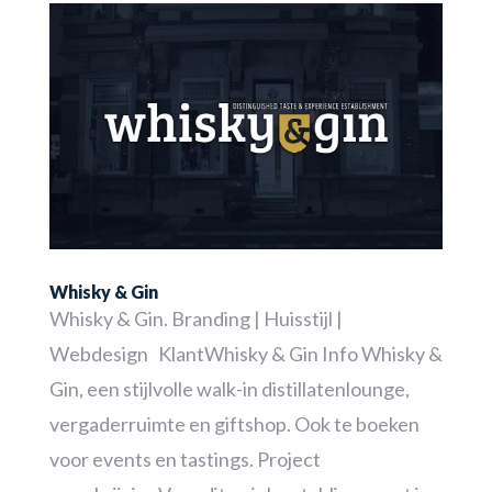
Whisky & Gin
Whisky & Gin. Branding | Huisstijl |
Webdesign KlantWhisky & Gin Info Whisky &
Gin, een stijlvolle walk-in distillatenlounge,
vergaderruimte en giftshop. Ook te boeken
voor events en tastings. Project