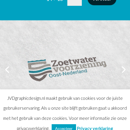
JVDgraphicdesign.nl maakt gebruik van cookies voor de juiste
gebruikerservaring. Als u onze site blijft gebruiken gaat u akkoord
met het gebruik van deze cookies. Voor meer informatie zie onze
© Copyright 2016
JVD graphic design
|
Algemene
voorwaarden
|
Privacy verklaring
|
Sitemap
privacyverklaring.
Privacy verklaring
Accepteer