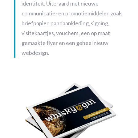
identiteit. Uiteraard met nieuwe
communicatie- en promotiemiddelen zoals
briefpapier, pandaankleding, signing,
visitekaartjes, vouchers, een op maat
gemaakte flyer en een geheel nieuw
webdesign.