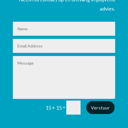
advies.
=
15 + 15
Verstuur